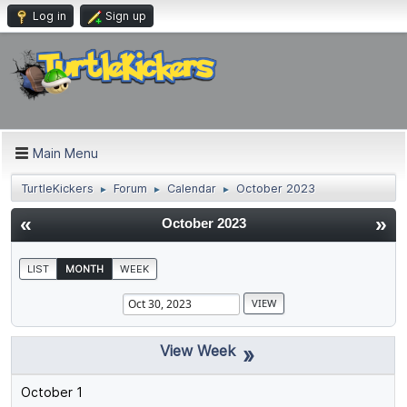
Log in
Sign up
Main Menu
TurtleKickers
Forum
Calendar
October 2023
►
►
►
«
»
October 2023
LIST
MONTH
WEEK
»
October 1