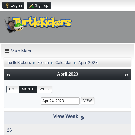
Log in
Sign up
Main Menu
TurtleKickers
Forum
Calendar
April 2023
►
►
►
«
»
April 2023
LIST
MONTH
WEEK
»
26