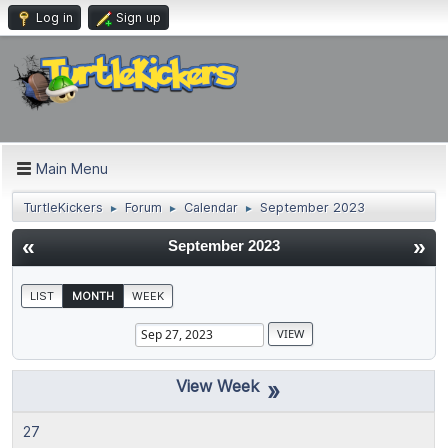
Log in
Sign up
Main Menu
TurtleKickers
Forum
Calendar
September 2023
►
►
►
«
»
September 2023
LIST
MONTH
WEEK
»
27