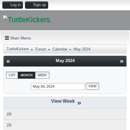
Log in
Sign up
Main Menu
TurtleKickers
Forum
Calendar
May 2024
►
►
►
«
»
May 2024
LIST
MONTH
WEEK
»
28
29