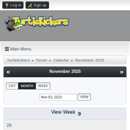
Log in
Sign up
Main Menu
TurtleKickers
Forum
Calendar
November 2025
►
►
►
«
»
November 2025
LIST
MONTH
WEEK
»
26