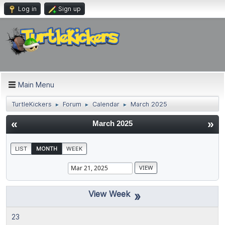
Log in
Sign up
Main Menu
TurtleKickers
Forum
Calendar
March 2025
►
►
►
«
»
March 2025
LIST
MONTH
WEEK
»
23