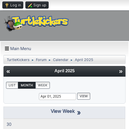
Log in
Sign up
Main Menu
TurtleKickers
Forum
Calendar
April 2025
►
►
►
«
»
April 2025
LIST
MONTH
WEEK
»
30